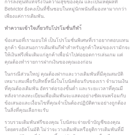
การลงทุนที่แท้จริงในความสุขของคุณ และเป็นเหตุผลที่
Betvictor ยังคงเป็นที่ชื่นชอบในหมู่นักพนันที่มองหามากกว่า
เพียงแค่การเดิมพัน.
ทำความเข้าใจเกี่ยวกับโปรโมชั่นกีฬา้
ข้อเสนอที่เรามอบให้ เป็นโปรโมชั่นพิเศษที่เราอยากตอบแทน
ลูกค้า ข้อเสนอการเดิมพันกีฬาสำหรับลูกค้าใหม่ของเรามักจะ
ให้เงินฟรีเพิ่มเติมแก่ลูกค้าเพื่อนำไปต่อยอดการเล่นเกม แต่
คุณต้องทำรายการฝากเงินของคุณเองก่อน
ในกรณีส่วนใหญ่ คุณต้องฝากและวางเดิมพันที่มีคุณสมบัติ
เหมาะสมเพื่อรับสิทธิ์หนึ่งในโบนัสต้อนรับของเรา จำนวนเงิน
ที่คุณต้องเดิมพัน อัตราต่อรองขั้นต่ำ และระยะเวลาที่คุณมี
หลังจากลงทะเบียนเพื่อเดิมพันจะแสดงอย่างชัดเจนพร้อมกับ
ข้อเสนอและเงื่อนไขที่คุณจำเป็นต้องปฏิบัติตามอย่างถูกต้อง
ในสิ่งที่คุณเลือกจะรับ
รวบรวมเดิมพันฟรีของคุณ โบนัสจะจ่ายเข้าบัญชีของคุณ
โดยตรงอัตโนมัติ ไม่ว่าจะวางเดิมพันหรือยุติการเดิมพันที่มี