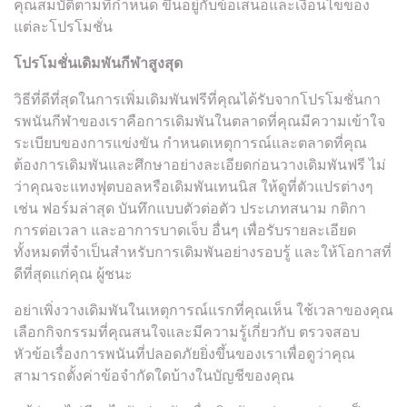
คุณสมบัติตามที่กำหนด ขึ้นอยู่กับข้อเสนอและเงื่อนไขของ
แต่ละโปรโมชั่น
โปรโมชั่นเดิมพันกีฬาสูงสุด
วิธีที่ดีที่สุดในการเพิ่มเดิมพันฟรีที่คุณได้รับจากโปรโมชั่นกา
รพนันกีฬาของเราคือการเดิมพันในตลาดที่คุณมีความเข้าใจ
ระเบียบของการแข่งขัน กำหนดเหตุการณ์และตลาดที่คุณ
ต้องการเดิมพันและศึกษาอย่างละเอียดก่อนวางเดิมพันฟรี ไม่
ว่าคุณจะแทงฟุตบอลหรือเดิมพันเทนนิส ให้ดูที่ตัวแปรต่างๆ
เช่น ฟอร์มล่าสุด บันทึกแบบตัวต่อตัว ประเภทสนาม กติกา
การต่อเวลา และอาการบาดเจ็บ อื่นๆ เพื่อรับรายละเอียด
ทั้งหมดที่จำเป็นสำหรับการเดิมพันอย่างรอบรู้ และให้โอกาสที่
ดีที่สุดแก่คุณ ผู้ชนะ
อย่าเพิ่งวางเดิมพันในเหตุการณ์แรกที่คุณเห็น ใช้เวลาของคุณ
เลือกกิจกรรมที่คุณสนใจและมีความรู้เกี่ยวกับ ตรวจสอบ
หัวข้อเรื่องการพนันที่ปลอดภัยยิ่งขึ้นของเราเพื่อดูว่าคุณ
สามารถตั้งค่าข้อจำกัดใดบ้างในบัญชีของคุณ