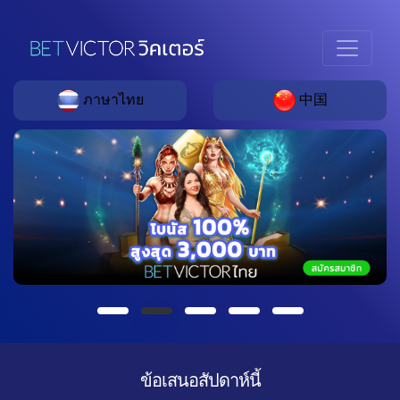
ภาษาไทย
中国
ข้อเสนอสัปดาห์นี้