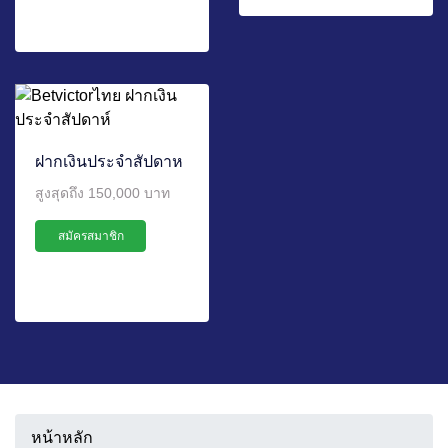
ฝากเงินประจำสัปดาห
สูงสุดถึง 150,000 บาท
สมัครสมาชิก
หน้าหลัก