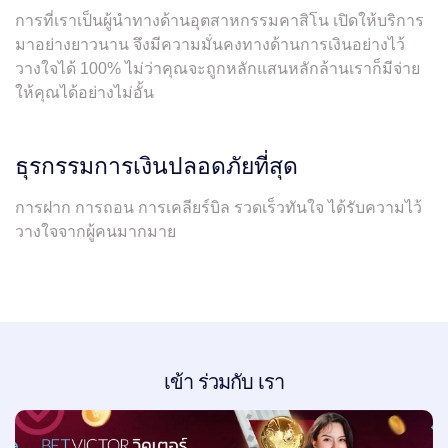
การที่เราเป็นผู้นำทางด้านอุตสาหกรรมคาสิโน เปิดให้บริการ
มาอย่างยาวนาน จึงมีความมั่นคงทางด้านการเงินอย่างไว้
วางใจได้ 100% ไม่ว่าคุณจะถูกหลักแสนหลักล้านเราก็มีจ่าย
ให้คุณได้อย่างไม่อั้น
ธุรกรรมการเงินปลอดภัยที่สุด
การฝาก การถอน การเคลียร์บิล รวดเร็วทันใจ ได้รับความไว้
วางใจจากผู้คนมากมาย
เข้า ร่วมกับ เรา