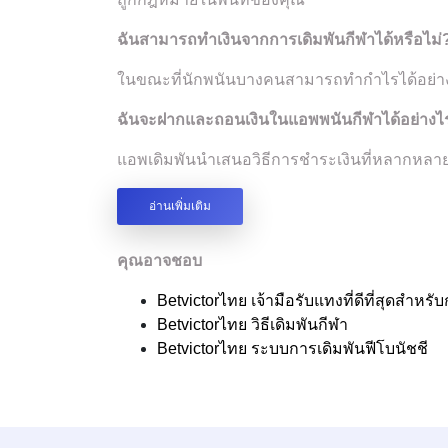
ฉันสามารถทำเงินจากการเดิมพันกีฬาได้หรือไม่
ในขณะที่นักพนันบางคนสามารถทำกำไรได้อย่างสม
ฉันจะฝากและถอนเงินในแอพพนันกีฬาได้อย่างไ
แอพเดิมพันนำเสนอวิธีการชำระเงินที่หลากหลา
อ่านเพิ่มเติม
คุณอาจชอบ
Betvictorไทย เจ้ามือรับแทงที่ดีที่สุดสำหรั
Betvictorไทย วิธีเดิมพันกีฬา
Betvictorไทย ระบบการเดิมพันฟีโบนัชชี