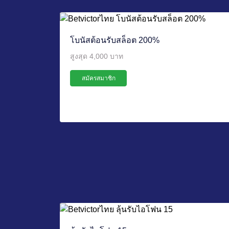
โบนัสต้อนรับสล็อต 200%
สูงสุด 4,000 บาท
สมัครสมาชิก