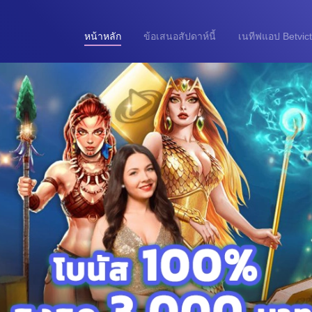
หน้าหลัก
ข้อเสนอสัปดาห์นี้
เนทีฟแอป Betvic