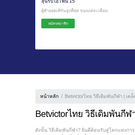
ลุ้นรับไอโฟน 15
ผู้ทำยอดเทิร์นสูงที่สุด ของแต่ละเดือน
สมัครสมาชิก
หน้าหลัก
Betvictorไทย วิธีเดิมพันกีฬา | เคล็
Betvictorไทย วิธีเดิมพันกีฬา 
ดังนั้น วิธีเดิมพันกีฬา? ยินดีต้อนรับสู่โลกแห่