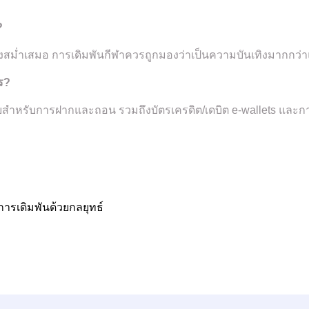
?
่ำเสมอ การเดิมพันกีฬาควรถูกมองว่าเป็นความบันเทิงมากกว่าแห
ร?
ยสำหรับการฝากและถอน รวมถึงบัตรเครดิต/เดบิต e-wallets และ
บการเดิมพันด้วยกลยุทธ์