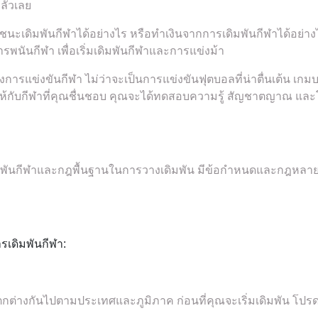
กลัวเลย
นะเดิมพันกีฬาได้อย่างไร หรือทำเงินจากการเดิมพันกีฬาได้อย่างไร 
รพนันกีฬา เพื่อเริ่มเดิมพันกีฬาและการแข่งม้า
การแข่งขันกีฬา ไม่ว่าจะเป็นการแข่งขันฟุตบอลที่น่าตื่นเต้น เกมบ
ให้กับกีฬาที่คุณชื่นชอบ คุณจะได้ทดสอบความรู้ สัญชาตญาณ และ
มพันกีฬาและกฎพื้นฐานในการวางเดิมพัน มีข้อกำหนดและกฎหลายร้
การเดิมพันกีฬา:
่างกันไปตามประเทศและภูมิภาค ก่อนที่คุณจะเริ่มเดิมพัน โปรด