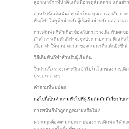
สู่อาณาจักรที่น่าตื่นเต้นนี้อาจดูล้นหลาม แต่อย่า
สำหรับนักเดิมพันกีฬามือใหม่ คุณอาจสงสัยว่าจะช
พันกีฬาในคู่มือสำหรับผู้เริ่มต้นสำหรับบทความกา
การเดิมพันกีฬาเกี่ยวข้องกับการวางเดิมพันผลของ
มันส์ การเดิมพันกีฬาจะจุดประกายความตื่นเต้น
เลือก ทำให้ทุกช่วงเวลาของเกมน่าตื่นเต้นยิ่งขึ้น!
วิธีเดิมพันกีฬาสำหรับผู้เริ่มต้น
ในส่วนนี้ เราจะเจาะลึกเข้าไปในโลกของการเดิ
ประเภทต่างๆ
คำถามที่พบบ่อย
ต่อไปนี้เป็นคำถามทั่วไปที่ผู้เริ่มต้นมักมีเกี่ยวกับ
การพนันกีฬาถูกกฎหมายหรือไม่?
ความถูกต้องตามกฎหมายของการเดิมพันกีฬาแตกต
ถูกกฎหมายในพื้นที่ของคุณ