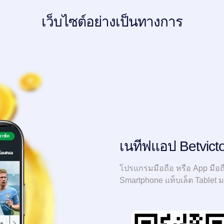
เว็บไซต์อย่างเป็นทางการ
เนทีฟแอป Betvict
โปรแกรมมือถือ หรือ App มือ
Smartphone แท็บเล็ต Tablet 